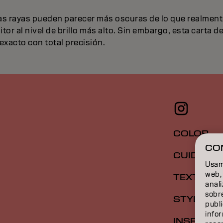
 las rayas pueden parecer más oscuras de lo que realment
or al nivel de brillo más alto. Sin embargo, esta carta d
 exacto con total precisión.
COLOR
CO
CUIDADO
Usamo
web, 
TEXTURA
anal
sobre
STYLING
publi
info
INSPIRAC