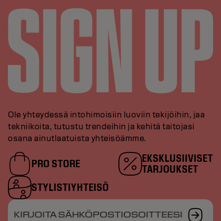
Ole yhteydessä intohimoisiin luoviin tekijöihin, jaa
tekniikoita, tutustu trendeihin ja kehitä taitojasi
osana ainutlaatuista yhteisöämme.
EKSKLUSIIVISET
PRO STORE
TARJOUKSET
STYLISTIYHTEISÖ
KIRJOITA SÄHKÖPOSTIOSOITTEESI