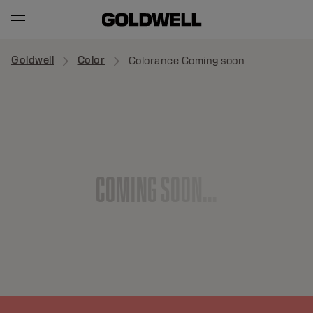
Goldwell
Color
Colorance Coming soon
C
O
M
I
N
G
S
O
O
N
.
.
.