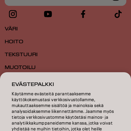
VÄRI
HOITO
TEKSTUURI
MUOTOILU
INSPIRAATIO
EVÄSTEPALKKI
KOULUTUS
Käytämme evästeitä parantaaksemme
käyttökokemustasi verkkosivustollamme,
TIETOA MEISTÄ
mukauttaaksemme sisältöä ja mainoksia sekä
analysoidaksemme liikennettämme. Jaamme myös
tietoja verkkosivustomme käytöstäsi mainos- ja
SALON FINDER
analytiikkakumppaneidemme kanssa, jotka voivat
yhdistää ne muihin tietoihin, jotka olet heille