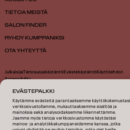
TIETOA MEISTÄ
SALON FINDER
RYHDY KUMPPANIKSI
OTA YHTEYTTÄ
Julkaisija
Tietosuojakäytäntö
Evästekäytäntö
Käyttöehdot
Accessibility
EVÄSTEPALKKI
FI | Finnish
Käytämme evästeitä parantaaksemme käyttökokemustas
verkkosivustollamme, mukauttaaksemme sisältöä ja
mainoksia sekä analysoidaksemme liikennettämme.
Jaamme myös tietoja verkkosivustomme käytöstäsi
Goldwell is part of
mainos- ja analytiikkakumppaneidemme kanssa, jotka
voivat yhdistää ne muihin tietoihin, jotka olet heille