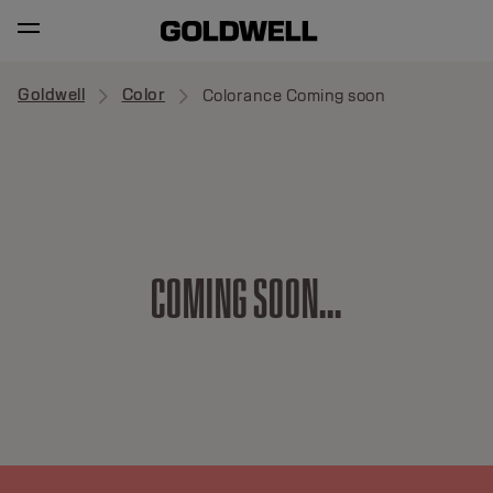
Goldwell
Color
Colorance Coming soon
C
O
M
I
N
G
S
O
O
N
.
.
.