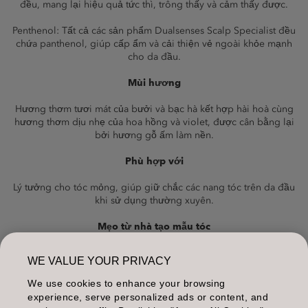
đều, mang lại hiệu quả tức thì, trông thấy và cảm thấy được.
Penthenol: Tất cả các sản phẩm Dualsenses Scalp Specialist đều
chứa panthenol, giúp cấp ẩm và cải thiện vẻ ngoài khỏe mạnh
cho da đầu.
Mùi hương
Hương thơm tươi mát của bưởi và bạc hà kết hợp hài hoà cùng
hương thơm dịu nhẹ của hoa hồng và violet, được cân bằng lại
bởi hương gỗ ấm làm nền.
Phù hợp với
Lý tưởng cho tóc mỏng, giúp giữ chắc các nang tóc trên da đầu
khi sử dụng thường xuyên.
Mẹo từ nhà tạo mẫu tóc
Hoàn hảo cho tóc mỏng với tác dụng giúp cải thiện vẻ ngoài
WE VALUE YOUR PRIVACY
tổng thể của mái tóc mỏng.
We use cookies to enhance your browsing
Bao bì
experience, serve personalized ads or content, and