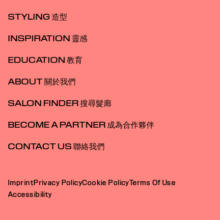
STYLING 造型
INSPIRATION 靈感
EDUCATION 教育
ABOUT 關於我們
SALON FINDER 搜尋髮廊
BECOME A PARTNER 成為合作夥伴
CONTACT US 聯絡我們
Imprint
Privacy Policy
Cookie Policy
Terms Of Use
Accessibility