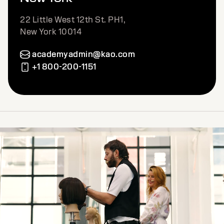
22 Little West 12th St. PH1,
New York 10014
academyadmin@kao.com
+1 800-200-1151