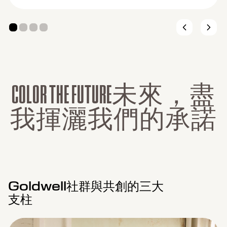
C
O
L
O
R
T
H
E
F
U
T
U
R
E
未
來
，
盡
我
揮
灑
我
們
的
承
諾
Goldwell社群與共創的三大
支柱