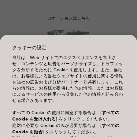
ロケーションはこちら
クッキーの設定
当社は、Web サイトでのエクスペリエンスを向上さ
管理情報
せ、コンテンツと広告をパーソナライズし、トラフィッ
クを分析するために Cookie を使用します。また、当社
利用規約
は、お客様による当社ウェブサイトの使用に関する情報
を当社の広告および分析パートナーと共有します。これ
個人情報保護指針
らの情報は、お客様が提供した他の情報、またはお客様
によるサービスの使用から収集した他の情報と組み合わ
化粧品等の使用上の注意
せる場合があります。
商品に関するお問い合わせ TEL.03-3660-7590
すべての Cookie の使用に同意する場合は、[
すべての
Cookie を受け入れる
] をクリックしてください。
(土・日・休日を除く 9:00-12:00 / 13:00-17:00)
絶対に必要な Cookie のみが必要な場合は、[
すべての
※年末年始休業；12/30~1/4
Cookie を拒否
] をクリックしてください。