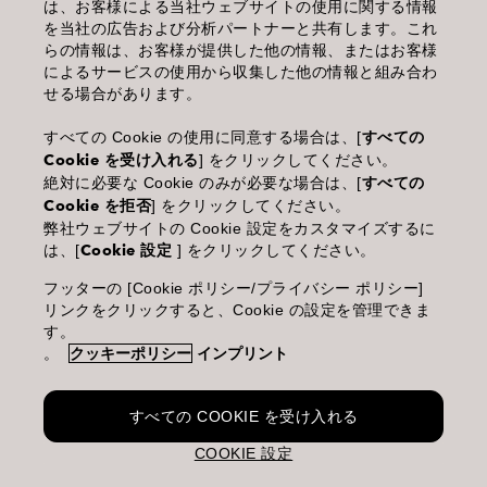
は、お客様による当社ウェブサイトの使用に関する情報
を当社の広告および分析パートナーと共有します。これ
個人情報保護指針
らの情報は、お客様が提供した他の情報、またはお客様
によるサービスの使用から収集した他の情報と組み合わ
化粧品等の使用上の注意
せる場合があります。
商品に関するお問い合わせ TEL.03-3660-7590
すべての Cookie の使用に同意する場合は、[
すべての
Cookie を受け入れる
] をクリックしてください。
(土・日・休日を除く 9:00-12:00 / 13:00-17:00)
絶対に必要な Cookie のみが必要な場合は、[
すべての
※年末年始休業；12/30~1/4
Cookie を拒否
] をクリックしてください。
弊社ウェブサイトの Cookie 設定をカスタマイズするに
は、[
Cookie 設定
] をクリックしてください。
フッターの [Cookie ポリシー/プライバシー ポリシー]
Goldwell is part of Kao Salon Division.
リンクをクリックすると、Cookie の設定を管理できま
す。
。
クッキーポリシー
インプリント
Making life beautiful for salons, stylists and their clients.
すべての COOKIE を受け入れる
COOKIE 設定