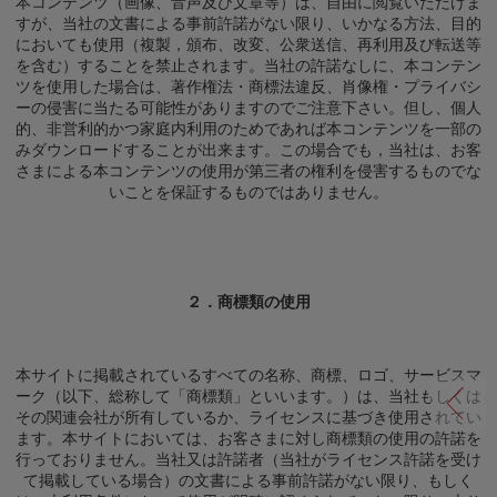
本コンテンツ（画像、音声及び文章等）は、自由に閲覧いただけま
すが、当社の文書による事前許諾がない限り、いかなる方法、目的
においても使用（複製，頒布、改変、公衆送信、再利用及び転送等
を含む）することを禁止されます。当社の許諾なしに、本コンテン
ツを使用した場合は、著作権法・商標法違反、肖像権・プライバシ
ーの侵害に当たる可能性がありますのでご注意下さい。但し、個人
的、非営利的かつ家庭内利用のためであれば本コンテンツを一部の
みダウンロードすることが出来ます。この場合でも，当社は、お客
さまによる本コンテンツの使用が第三者の権利を侵害するものでな
いことを保証するものではありません。
２．商標類の使用
本サイトに掲載されているすべての名称、商標、ロゴ、サービスマ
ーク（以下、総称して「商標類」といいます。）は、当社もしくは
その関連会社が所有しているか、ライセンスに基づき使用されてい
ます。本サイトにおいては、お客さまに対し商標類の使用の許諾を
行っておりません。当社又は許諾者（当社がライセンス許諾を受け
て掲載している場合）の文書による事前許諾がない限り、もしく