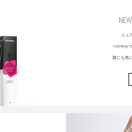
NEW
ニュ
つややか
髪にも色