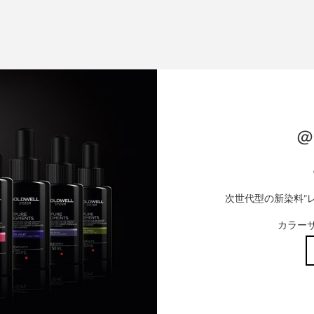
＠P
次世代型の新染料”
カラー