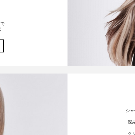
ーで
く
シャ
深
ク