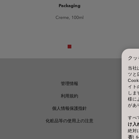
Packaging
Creme, 100ml
クッ
当社
ツと
Co
管理情報
イト
しま
利用規約
様に
があ
個人情報保護指針
すべて
化粧品等の使用上の注意
け入
絶対に
否
]