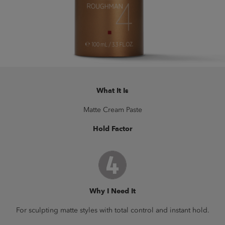
What It Is
Matte Cream Paste
Hold Factor
Why I Need It
For sculpting matte styles with total control and instant hold.