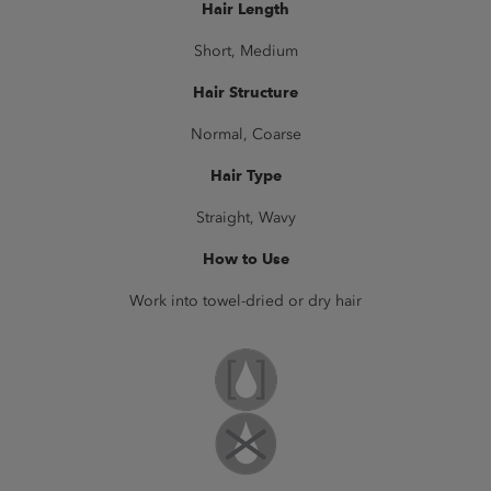
Hair Length
Short, Medium
Hair Structure
Normal, Coarse
Hair Type
Straight, Wavy
How to Use
Work into towel-dried or dry hair