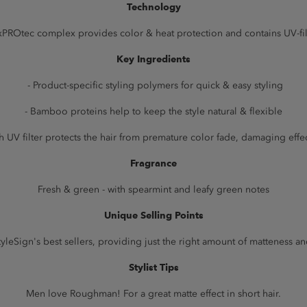
Technology
xPROtec complex provides color & heat protection and contains UV-fil
Key Ingredients
- Product-specific styling polymers for quick & easy styling
- Bamboo proteins help to keep the style natural & flexible
 UV filter protects the hair from premature color fade, damaging effec
Fragrance
Fresh & green - with spearmint and leafy green notes
Unique Selling Points
yleSign's best sellers, providing just the right amount of matteness an
Stylist Tips
Men love Roughman! For a great matte effect in short hair.