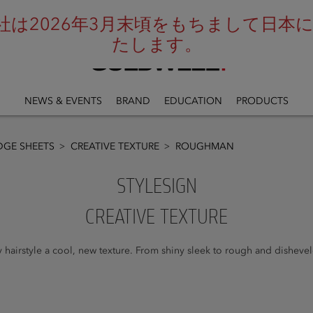
は2026年3月末頃をもちまして日本にお
たします。
NEWS & EVENTS
BRAND
EDUCATION
PRODUCTS
GE SHEETS
CREATIVE TEXTURE
ROUGHMAN
STYLESIGN
CREATIVE TEXTURE
 hairstyle a cool, new texture. From shiny sleek to rough and disheve