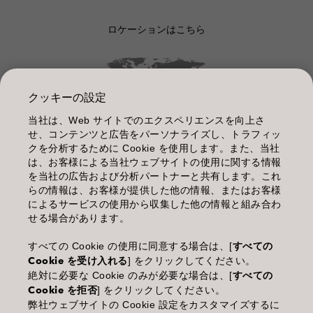
ロケーションはこちら
クッキーの設定
当社は、Web サイトでのエクスペリエンスを向上さ
管理情報
せ、コンテンツと広告をパーソナライズし、トラフィッ
クを分析するために Cookie を使用します。また、当社
利用規約
は、お客様による当社ウェブサイトの使用に関する情報
を当社の広告および分析パートナーと共有します。これ
個人情報保護指針
らの情報は、お客様が提供した他の情報、またはお客様
によるサービスの使用から収集した他の情報と組み合わ
化粧品等の使用上の注意
せる場合があります。
商品に関するお問い合わせ TEL.03-3660-7590
すべての Cookie の使用に同意する場合は、[
すべての
Cookie を受け入れる
] をクリックしてください。
(土・日・休日を除く 9:00-12:00 / 13:00-17:00)
絶対に必要な Cookie のみが必要な場合は、[
すべての
※年末年始休業；12/30~1/4
Cookie を拒否
] をクリックしてください。
弊社ウェブサイトの Cookie 設定をカスタマイズするに