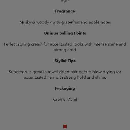
light
Fragrance
Musky & woody - with grapefruit and apple notes
Unique Selling Points
Perfect styling cream for accentuated looks with intense shine and
strong hold
Stylist Tips
Superego is great in towel-dried hair before blow drying for
accentuated hair with strong hold and shine.
Packaging
Creme, 75ml