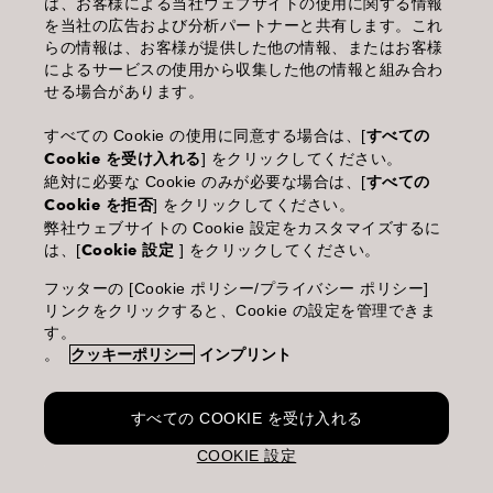
は、お客様による当社ウェブサイトの使用に関する情報
を当社の広告および分析パートナーと共有します。これ
個人情報保護指針
らの情報は、お客様が提供した他の情報、またはお客様
によるサービスの使用から収集した他の情報と組み合わ
化粧品等の使用上の注意
せる場合があります。
商品に関するお問い合わせ TEL.03-3660-7590
すべての Cookie の使用に同意する場合は、[
すべての
Cookie を受け入れる
] をクリックしてください。
(土・日・休日を除く 9:00-12:00 / 13:00-17:00)
絶対に必要な Cookie のみが必要な場合は、[
すべての
※年末年始休業；12/30~1/4
Cookie を拒否
] をクリックしてください。
弊社ウェブサイトの Cookie 設定をカスタマイズするに
は、[
Cookie 設定
] をクリックしてください。
フッターの [Cookie ポリシー/プライバシー ポリシー]
Goldwell is part of Kao Salon Division.
リンクをクリックすると、Cookie の設定を管理できま
す。
。
クッキーポリシー
インプリント
Making life beautiful for salons, stylists and their clients.
すべての COOKIE を受け入れる
COOKIE 設定