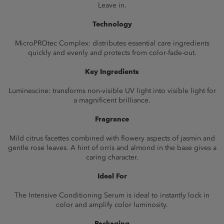
Leave in.
Technology
MicroPROtec Complex: distributes essential care ingredients
quickly and evenly and protects from color-fade-out.
Key Ingredients
Luminescine: transforms non-visible UV light into visible light for
a magnificent brilIiance.
Fragrance
Mild citrus facettes combined with flowery aspects of jasmin and
gentle rose leaves. A hint of orris and almond in the base gives a
caring character.
Ideal For
The Intensive Conditioning Serum is ideal to instantly lock in
color and amplify color luminosity.
Packaging