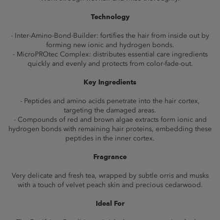
Technology
- Inter-Amino-Bond-Builder: fortifies the hair from inside out by
forming new ionic and hydrogen bonds.
- MicroPROtec Complex: distributes essential care ingredients
quickly and evenly and protects from color-fade-out.
Key Ingredients
- Peptides and amino acids penetrate into the hair cortex,
targeting the damaged areas.
- Compounds of red and brown algae extracts form ionic and
hydrogen bonds with remaining hair proteins, embedding these
peptides in the inner cortex.
Fragrance
Very delicate and fresh tea, wrapped by subtle orris and musks
with a touch of velvet peach skin and precious cedarwood.
Ideal For