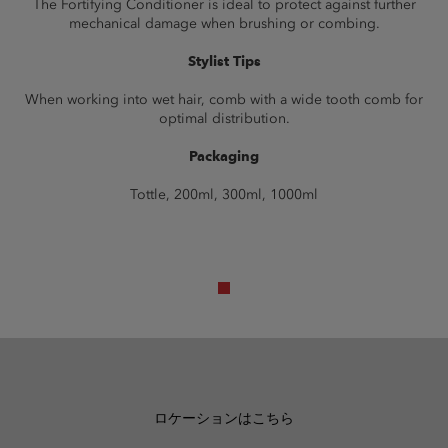
The Fortifying Conditioner is ideal to protect against further
mechanical damage when brushing or combing.
Stylist Tips
When working into wet hair, comb with a wide tooth comb for
optimal distribution.
Packaging
Tottle, 200ml, 300ml, 1000ml
ロケーションはこちら