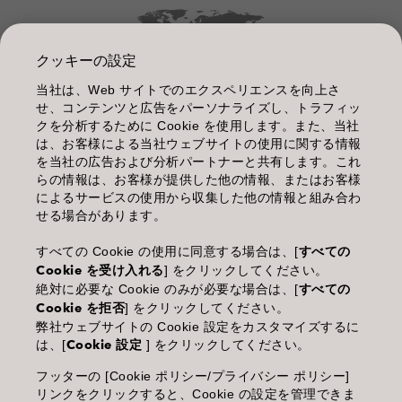
クッキーの設定
当社は、Web サイトでのエクスペリエンスを向上さ
管理情報
せ、コンテンツと広告をパーソナライズし、トラフィッ
クを分析するために Cookie を使用します。また、当社
利用規約
は、お客様による当社ウェブサイトの使用に関する情報
を当社の広告および分析パートナーと共有します。これ
個人情報保護指針
らの情報は、お客様が提供した他の情報、またはお客様
によるサービスの使用から収集した他の情報と組み合わ
化粧品等の使用上の注意
せる場合があります。
商品に関するお問い合わせ TEL.03-3660-7590
すべての Cookie の使用に同意する場合は、[
すべての
Cookie を受け入れる
] をクリックしてください。
(土・日・休日を除く 9:00-12:00 / 13:00-17:00)
絶対に必要な Cookie のみが必要な場合は、[
すべての
※年末年始休業；12/30~1/4
Cookie を拒否
] をクリックしてください。
弊社ウェブサイトの Cookie 設定をカスタマイズするに
は、[
Cookie 設定
] をクリックしてください。
フッターの [Cookie ポリシー/プライバシー ポリシー]
Goldwell is part of Kao Salon Division.
リンクをクリックすると、Cookie の設定を管理できま