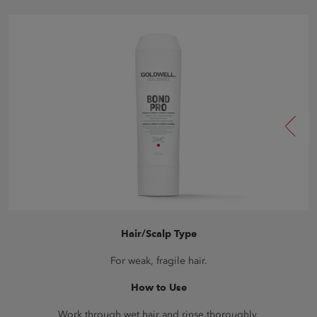
Hair/Scalp Type
For weak, fragile hair.
How to Use
Work through wet hair and rinse thoroughly.