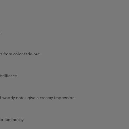
.
s from color-fade-out.
brilIiance.
nd woody notes give a creamy impression.
or luminosity.