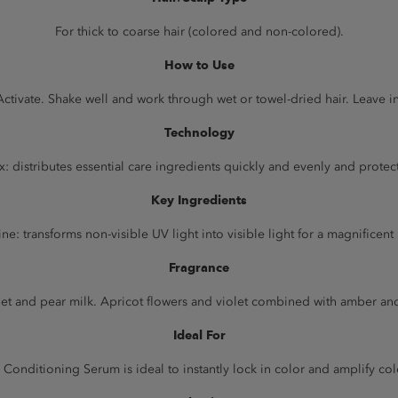
For thick to coarse hair (colored and non-colored).
How to Use
Activate. Shake well and work through wet or towel-dried hair. Leave in
Technology
distributes essential care ingredients quickly and evenly and protect
Key Ingredients
e: transforms non-visible UV light into visible light for a magnificent 
Fragrance
rbet and pear milk. Apricot flowers and violet combined with amber a
Ideal For
 Conditioning Serum is ideal to instantly lock in color and amplify col