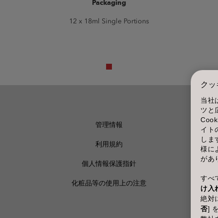
Packaging
12 x 18ml Single Portions
クッ
当社
ツと
Co
管理情報
イト
しま
利用規約
様に
があ
個人情報保護指針
すべて
化粧品等の使用上の注意
け入
絶対に
否
]