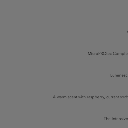
MicroPROtec Complex: 
Luminescin
A warm scent with raspberry, currant so
The Intensive