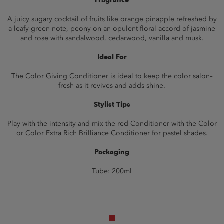
Fragrance
A juicy sugary cocktail of fruits like orange pinapple refreshed by
a leafy green note, peony on an opulent floral accord of jasmine
and rose with sandalwood, cedarwood, vanilla and musk.
Ideal For
The Color Giving Conditioner is ideal to keep the color salon–
fresh as it revives and adds shine.
Stylist Tips
Play with the intensity and mix the red Conditioner with the Color
or Color Extra Rich Brilliance Conditioner for pastel shades.
Packaging
Tube: 200ml