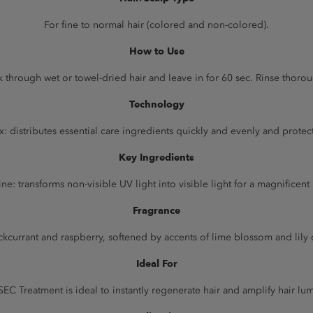
For fine to normal hair (colored and non-colored).
How to Use
 through wet or towel-dried hair and leave in for 60 sec. Rinse thorou
Technology
distributes essential care ingredients quickly and evenly and protect
Key Ingredients
e: transforms non-visible UV light into visible light for a magnificent 
Fragrance
ackcurrant and raspberry, softened by accents of lime blossom and lily
Ideal For
EC Treatment is ideal to instantly regenerate hair and amplify hair lum