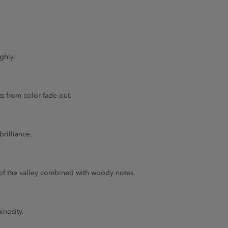
ghly.
s from color-fade-out.
brilIiance.
 of the valley combined with woody notes.
inosity.