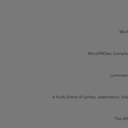
Work
MicroPROtec Complex: 
Luminescin
A fruity blend of lychee, watermelon, bl
The 60S