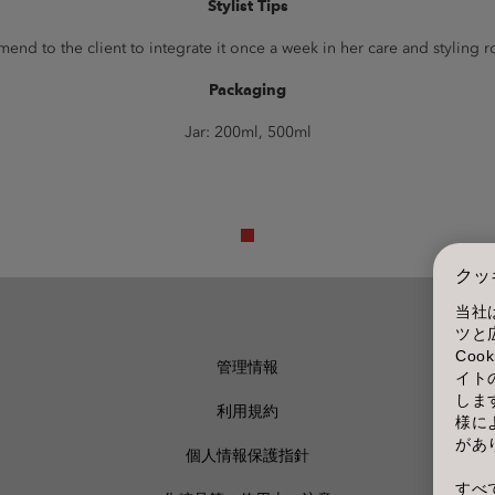
Stylist Tips
nd to the client to integrate it once a week in her care and styling r
Packaging
Jar: 200ml, 500ml
クッ
当社
ツと
Co
管理情報
イト
しま
利用規約
様に
があ
個人情報保護指針
すべて