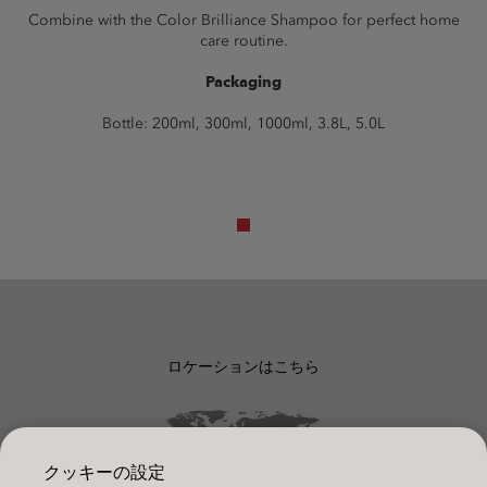
Combine with the Color Brilliance Shampoo for perfect home
care routine.
Packaging
Bottle: 200ml, 300ml, 1000ml, 3.8L, 5.0L
ロケーションはこちら
クッキーの設定