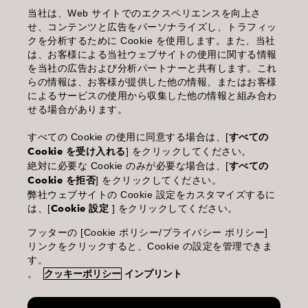
当社は、Web サイトでのエクスペリエンスを向上さ
管理情報
せ、コンテンツと広告をパーソナライズし、トラフィッ
クを分析するために Cookie を使用します。また、当社
利用規約
は、お客様による当社ウェブサイトの使用に関する情報
を当社の広告および分析パートナーと共有します。これ
個人情報保護指針
らの情報は、お客様が提供した他の情報、またはお客様
によるサービスの使用から収集した他の情報と組み合わ
化粧品等の使用上の注意
せる場合があります。
商品に関するお問い合わせ TEL.03-3660-7590
すべての Cookie の使用に同意する場合は、[
すべての
Cookie を受け入れる
] をクリックしてください。
(土・日・休日を除く 9:00-12:00 / 13:00-17:00)
絶対に必要な Cookie のみが必要な場合は、[
すべての
※年末年始休業；12/30~1/4
Cookie を拒否
] をクリックしてください。
弊社ウェブサイトの Cookie 設定をカスタマイズするに
は、[
Cookie 設定
] をクリックしてください。
フッターの [Cookie ポリシー/プライバシー ポリシー]
Goldwell is part of Kao Salon Division.
リンクをクリックすると、Cookie の設定を管理できま
す。
。
クッキーポリシー
インプリント
Making life beautiful for salons, stylists and their clients.