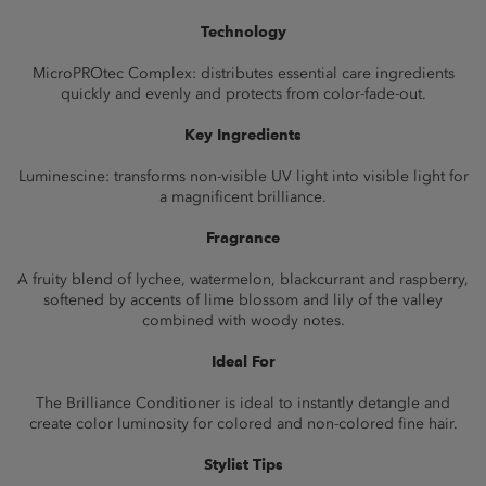
Technology
MicroPROtec Complex: distributes essential care ingredients
quickly and evenly and protects from color-fade-out.
Key Ingredients
Luminescine: transforms non-visible UV light into visible light for
a magnificent brilIiance.
Fragrance
A fruity blend of lychee, watermelon, blackcurrant and raspberry,
softened by accents of lime blossom and lily of the valley
combined with woody notes.
Ideal For
The Brilliance Conditioner is ideal to instantly detangle and
create color luminosity for colored and non-colored fine hair.
Stylist Tips