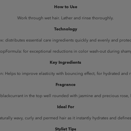
How to Use
Work through wet hair. Lather and rinse thoroughly.
Technology
 distributes essential care ingredients quickly and evenly and protec
topFormula: for exceptional reductions in color wash-out during sha
Key Ingredients
n: Helps to improve elasticity with bouncing effect, for hydrated and r
Fragrance
lackcurrant in the top well rounded with jasmine and precious rose,
Ideal For
urally wavy, curly and permed hair as it instantly hydrates and defines
Stylist Tips