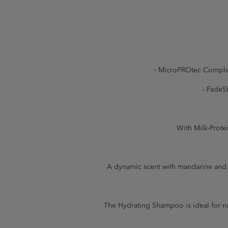
- MicroPROtec Complex:
- FadeS
With Milk-Protei
A dynamic scent with mandarine and b
The Hydrating Shampoo is ideal for nat