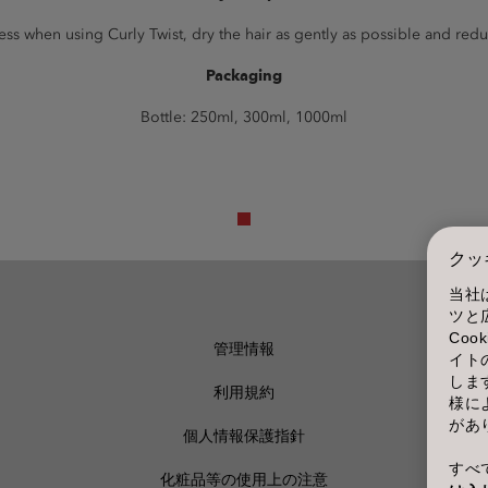
s when using Curly Twist, dry the hair as gently as possible and reduc
Packaging
Bottle: 250ml, 300ml, 1000ml
クッ
当社
ツと
Co
管理情報
イト
しま
利用規約
様に
があ
個人情報保護指針
すべて
化粧品等の使用上の注意