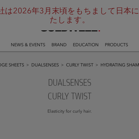
は2026年3月末頃をもちまして日本にお
たします。
NEWS & EVENTS
BRAND
EDUCATION
PRODUCTS
GE SHEETS
DUALSENSES
CURLY TWIST
HYDRATING SHA
DUALSENSES
CURLY TWIST
Elasticity for curly hair.