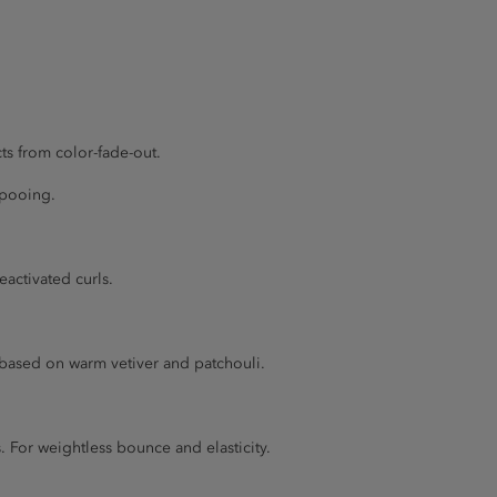
ts from color-fade-out.
mpooing.
eactivated curls.
 based on warm vetiver and patchouli.
. For weightless bounce and elasticity.