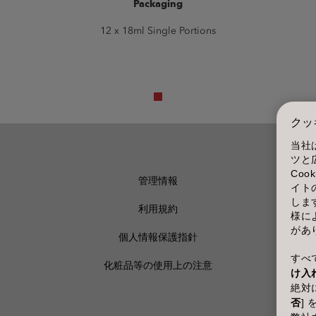
Packaging
12 x 18ml Single Portions
クッ
当社
ツと
Co
管理情報
イト
しま
利用規約
様に
があ
個人情報保護指針
すべて
化粧品等の使用上の注意
け入
絶対に
否
]