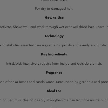
For dry to damaged hair.
How to Use
Activate. Shake well and work through wet or towel-dried hair. Leave in
Technology
distributes essential care ingredients quickly and evenly and protect
Key Ingredients
IntraLipid: Intensively repairs from inside and outside the hair.
Fragrance
on of tonka beans and sandalwood surrounded by gardenia and precious
Ideal For
ing Serum is ideal to deeply strengthen the hair from the inside out f