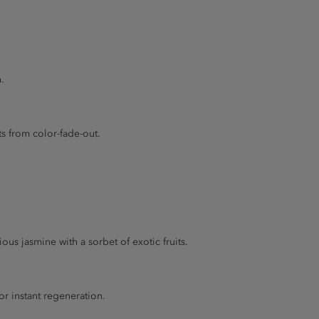
.
s from color-fade-out.
 jasmine with a sorbet of exotic fruits.
or instant regeneration.