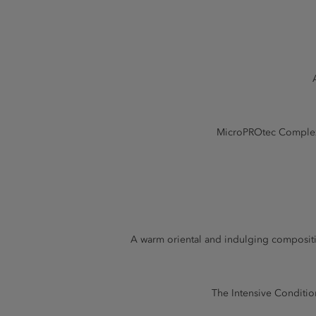
MicroPROtec Complex: 
A warm oriental and indulging compositi
The Intensive Condition