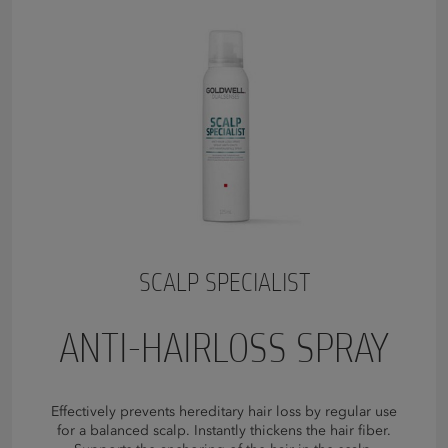
SCALP SPECIALIST
ANTI-HAIRLOSS SPRAY
Effectively prevents hereditary hair loss by regular use
for a balanced scalp. Instantly thickens the hair fiber.