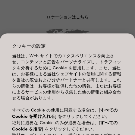
ロケーションはこちら
クッキーの設定
当社は、Web サイトでのエクスペリエンスを向上さ
管理情報
せ、コンテンツと広告をパーソナライズし、トラフィッ
クを分析するために Cookie を使用します。また、当社
利用規約
は、お客様による当社ウェブサイトの使用に関する情報
を当社の広告および分析パートナーと共有します。これ
個人情報保護指針
らの情報は、お客様が提供した他の情報、またはお客様
によるサービスの使用から収集した他の情報と組み合わ
化粧品等の使用上の注意
せる場合があります。
商品に関するお問い合わせ TEL.03-3660-7590
すべての Cookie の使用に同意する場合は、[
すべての
Cookie を受け入れる
] をクリックしてください。
(土・日・休日を除く 9:00-12:00 / 13:00-17:00)
絶対に必要な Cookie のみが必要な場合は、[
すべての
※年末年始休業；12/30~1/4
Cookie を拒否
] をクリックしてください。