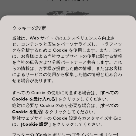
クッキーの設定
当社は、Web サイトでのエクスペリエンスを向上さ
管理情報
せ、コンテンツと広告をパーソナライズし、トラフィッ
クを分析するために Cookie を使用します。また、当社
利用規約
は、お客様による当社ウェブサイトの使用に関する情報
を当社の広告および分析パートナーと共有します。これ
個人情報保護指針
らの情報は、お客様が提供した他の情報、またはお客様
によるサービスの使用から収集した他の情報と組み合わ
化粧品等の使用上の注意
せる場合があります。
商品に関するお問い合わせ TEL.03-3660-7590
すべての Cookie の使用に同意する場合は、[
すべての
Cookie を受け入れる
] をクリックしてください。
(土・日・休日を除く 9:00-12:00 / 13:00-17:00)
絶対に必要な Cookie のみが必要な場合は、[
すべての
※年末年始休業；12/30~1/4
Cookie を拒否
] をクリックしてください。
弊社ウェブサイトの Cookie 設定をカスタマイズするに
は、[
Cookie 設定
] をクリックしてください。
フッターの [Cookie ポリシー/プライバシー ポリシー]