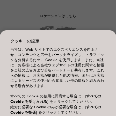
ロケーションはこちら
クッキーの設定
当社は、Web サイトでのエクスペリエンスを向上さ
管理情報
せ、コンテンツと広告をパーソナライズし、トラフィッ
クを分析するために Cookie を使用します。また、当社
利用規約
は、お客様による当社ウェブサイトの使用に関する情報
を当社の広告および分析パートナーと共有します。これ
個人情報保護指針
らの情報は、お客様が提供した他の情報、またはお客様
によるサービスの使用から収集した他の情報と組み合わ
化粧品等の使用上の注意
せる場合があります。
商品に関するお問い合わせ TEL.03-3660-7590
すべての Cookie の使用に同意する場合は、[
すべての
Cookie を受け入れる
] をクリックしてください。
(土・日・休日を除く 9:00-12:00 / 13:00-17:00)
絶対に必要な Cookie のみが必要な場合は、[
すべての
※年末年始休業；12/30~1/4
Cookie を拒否
] をクリックしてください。