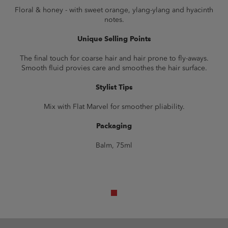
Floral & honey - with sweet orange, ylang-ylang and hyacinth
notes.
Unique Selling Points
The final touch for coarse hair and hair prone to fly-aways.
Smooth fluid provies care and smoothes the hair surface.
Stylist Tips
Mix with Flat Marvel for smoother pliability.
Packaging
Balm, 75ml