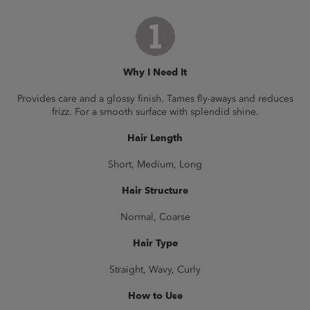
Why I Need It
Provides care and a glossy finish. Tames fly-aways and reduces
frizz. For a smooth surface with splendid shine.
Hair Length
Short, Medium, Long
Hair Structure
Normal, Coarse
Hair Type
Straight, Wavy, Curly
How to Use