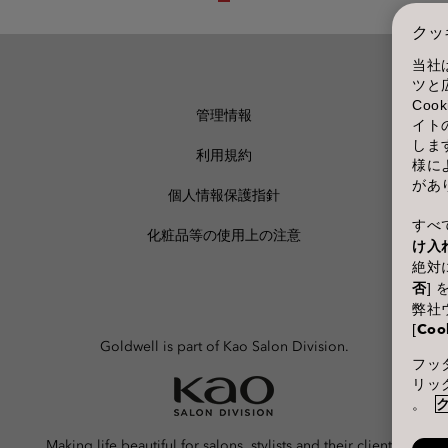
クッ
当社
ツと
Co
管理情報
イト
しま
利用規約
様に
があ
個人情報保護指針
すべて
化粧品等の使用上の注意
け入
絶対に
否
]
弊社
[
Coo
Goldwell is part of Kao Salon Division.
フッタ
リッ
。
Making life beautiful for salons, stylists and their clients.