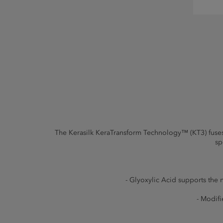
The Kerasilk KeraTransform Technology™ (KT3) fuses t
sp
- Glyoxylic Acid supports the n
- Modifi