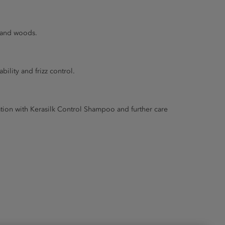
a and woods.
ility and frizz control.
ation with Kerasilk Control Shampoo and further care