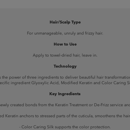
Hair/Scalp Type
For unmanageable, unruly and frizzy hair.
How to Use
Apply to towel-dried hair, leave in.
Technology
he power of three ingredients to deliver beautiful hair transformatio
ecific ingredient Glyoxylic Acid, Modified Keratin and Color Caring Si
Key Ingredients
ewly created bonds from the Keratin Treatment or De-Frizz service and
ed Keratin anchors to stressed parts of the cuticula, smoothens the hair
- Color Caring Silk supports the color protection.