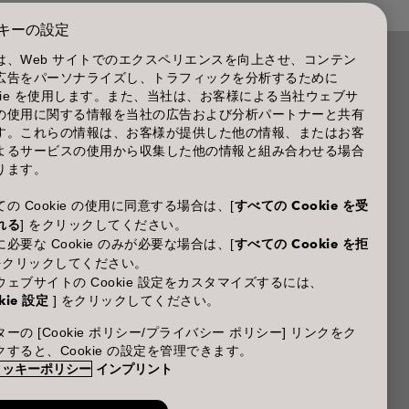
キーの設定
は、Web サイトでのエクスペリエンスを向上させ、コンテン
広告をパーソナライズし、トラフィックを分析するために
商品に関するお問い合わせ TEL.03-3660-7590
okie を使用します。また、当社は、お客様による当社ウェブサ
の使用に関する情報を当社の広告および分析パートナーと共有
(土・日・休日を除く 9:00-12:00 / 13:00-17:00)
す。これらの情報は、お客様が提供した他の情報、またはお客
※年末年始休業；12/30~1/4
よるサービスの使用から収集した他の情報と組み合わせる場合
ります。
の Cookie の使用に同意する場合は、[
すべての Cookie を受
れる
] をクリックしてください。
必要な Cookie のみが必要な場合は、[
すべての Cookie を拒
 をクリックしてください。
ウェブサイトの Cookie 設定をカスタマイズするには、
kie 設定
] をクリックしてください。
ーの [Cookie ポリシー/プライバシー ポリシー] リンクをク
クすると、Cookie の設定を管理できます。
クッキーポリシー
インプリント