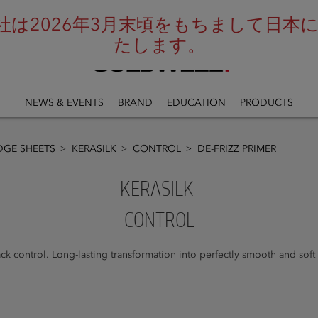
は2026年3月末頃をもちまして日本にお
たします。
NEWS & EVENTS
BRAND
EDUCATION
PRODUCTS
GE SHEETS
KERASILK
CONTROL
DE-FRIZZ PRIMER
KERASILK
CONTROL
ack control. Long-lasting transformation into perfectly smooth and soft 