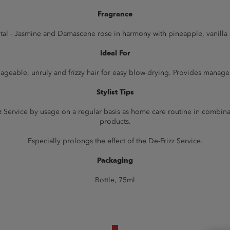
Fragrance
ntal - Jasmine and Damascene rose in harmony with pineapple, vanill
Ideal For
geable, unruly and frizzy hair for easy blow-drying. Provides manageab
Stylist Tips
z Service by usage on a regular basis as home care routine in combin
products.
Especially prolongs the effect of the De-Frizz Service.
Packaging
Bottle, 75ml