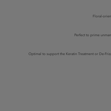
Floral-orie
Perfect to prime unmana
Optimal to support the Keratin Treatment or De-Friz