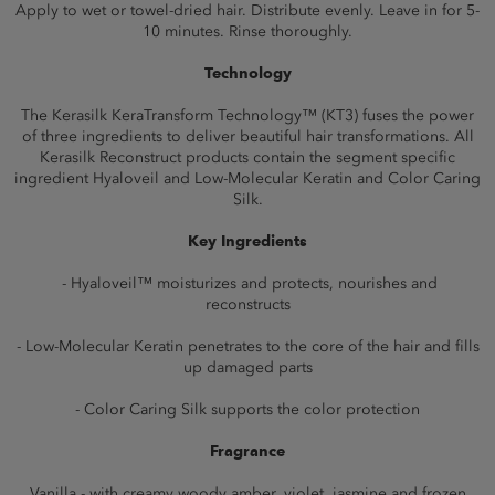
Apply to wet or towel-dried hair. Distribute evenly. Leave in for 5-
10 minutes. Rinse thoroughly.
Technology
The Kerasilk KeraTransform Technology™ (KT3) fuses the power
of three ingredients to deliver beautiful hair transformations. All
Kerasilk Reconstruct products contain the segment specific
ingredient Hyaloveil and Low-Molecular Keratin and Color Caring
Silk.
Key Ingredients
- Hyaloveil™ moisturizes and protects, nourishes and
reconstructs
- Low-Molecular Keratin penetrates to the core of the hair and fills
up damaged parts
- Color Caring Silk supports the color protection
Fragrance
Vanilla - with creamy woody amber, violet, jasmine and frozen