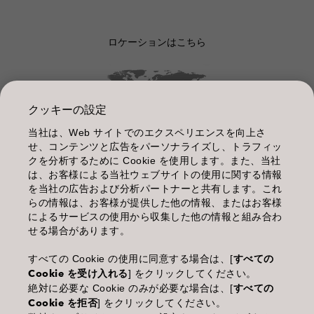
ロケーションはこちら
クッキーの設定
当社は、Web サイトでのエクスペリエンスを向上さ
管理情報
せ、コンテンツと広告をパーソナライズし、トラフィッ
クを分析するために Cookie を使用します。また、当社
利用規約
は、お客様による当社ウェブサイトの使用に関する情報
を当社の広告および分析パートナーと共有します。これ
個人情報保護指針
らの情報は、お客様が提供した他の情報、またはお客様
によるサービスの使用から収集した他の情報と組み合わ
化粧品等の使用上の注意
せる場合があります。
商品に関するお問い合わせ TEL.03-3660-7590
すべての Cookie の使用に同意する場合は、[
すべての
Cookie を受け入れる
] をクリックしてください。
(土・日・休日を除く 9:00-12:00 / 13:00-17:00)
絶対に必要な Cookie のみが必要な場合は、[
すべての
※年末年始休業；12/30~1/4
Cookie を拒否
] をクリックしてください。