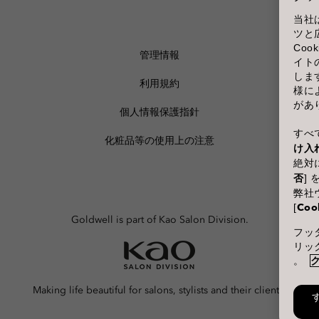
当社
ツと
Co
管理情報
イト
しま
利用規約
様に
があ
個人情報保護指針
すべて
化粧品等の使用上の注意
け入
絶対に
否
]
弊社
[
Coo
Goldwell is part of Kao Salon Division.
フッタ
リッ
。
Making life beautiful for salons, stylists and their clients.