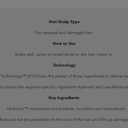
Hair/Scalp Type
For stressed and damaged hair
How to Use
Shake well, spray on towel-dried or dry hair. Leave in.
Technology
Technology™ (KT3) fuses the power of three ingredients to deliver bea
ts contain the segment specific ingredient Hyaloveil and Low-Molecula
Key Ingredients
- Hyaloveil™ moisturizes and protects, nourishes and reconstructs
olecular Keratin penetrates to the core of the hair and fills up damag