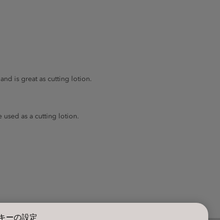
nd is great as cutting lotion.
 used as a cutting lotion.
キーの設定