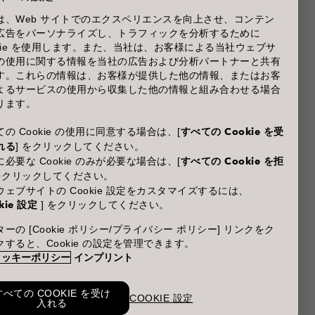
は、Web サイトでのエクスペリエンスを向上させ、コンテン
広告をパーソナライズし、トラフィックを分析するために
商品に関するお問い合わせ TEL.03-3660-7590
okie を使用します。また、当社は、お客様による当社ウェブサ
の使用に関する情報を当社の広告および分析パートナーと共有
(土・日・休日を除く 9:00-12:00 / 13:00-17:00)
す。これらの情報は、お客様が提供した他の情報、またはお客
※年末年始休業；12/30~1/4
よるサービスの使用から収集した他の情報と組み合わせる場合
ります。
の Cookie の使用に同意する場合は、[
すべての Cookie を受
れる
] をクリックしてください。
必要な Cookie のみが必要な場合は、[
すべての Cookie を拒
 をクリックしてください。
ウェブサイトの Cookie 設定をカスタマイズするには、
kie 設定
] をクリックしてください。
ーの [Cookie ポリシー/プライバシー ポリシー] リンクをク
クすると、Cookie の設定を管理できます。
クッキーポリシー
インプリント
すべての COOKIE を受け
COOKIE 設定
入れる