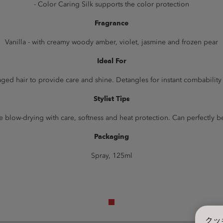
- Color Caring Silk supports the color protection
Fragrance
Vanilla - with creamy woody amber, violet, jasmine and frozen pear
Ideal For
ged hair to provide care and shine. Detangles for instant combability a
Stylist Tips
 blow-drying with care, softness and heat protection. Can perfectly be
Packaging
Spray, 125ml
クッ