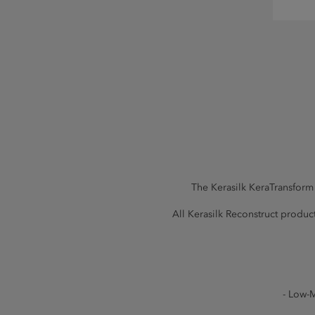
The Kerasilk KeraTransform 
All Kerasilk Reconstruct produc
- Low-M