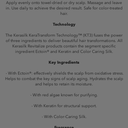
Apply evenly onto towel-dried or dry scalp. Massage and leave
in. Use daily to achieve the desired result. Safe for color-treated
hair.
Technology
The Kerasilk KeraTransform Technology™ (KT3) fuses the power
of three ingredients to deliver beautiful hair transformations. All
Kerasilk Revitalize products contain the segment specific
ingredient Ectoin® and Keratin and Color Caring Silk.
Key Ingredients
- With Ectoin®: effectively shields the scalp from oxidative stress.
Helps to combat the key signs of scalp aging. Hydrates the scalp
and helps to retain its moisture.
- With red algae known for purifying.
- With Keratin for structural support.
- With Color-Caring Silk.
Fragrance