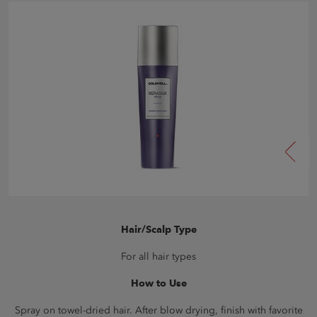
Hair/Scalp Type
For all hair types
How to Use
Spray on towel-dried hair. After blow drying, finish with favorite