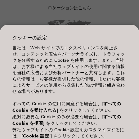
ロケーションはこちら
クッキーの設定
当社は、Web サイトでのエクスペリエンスを向上さ
管理情報
せ、コンテンツと広告をパーソナライズし、トラフィッ
クを分析するために Cookie を使用します。また、当社
利用規約
は、お客様による当社ウェブサイトの使用に関する情報
を当社の広告および分析パートナーと共有します。これ
個人情報保護指針
らの情報は、お客様が提供した他の情報、またはお客様
によるサービスの使用から収集した他の情報と組み合わ
化粧品等の使用上の注意
せる場合があります。
商品に関するお問い合わせ TEL.03-3660-7590
すべての Cookie の使用に同意する場合は、[
すべての
Cookie を受け入れる
] をクリックしてください。
(土・日・休日を除く 9:00-12:00 / 13:00-17:00)
絶対に必要な Cookie のみが必要な場合は、[
すべての
※年末年始休業；12/30~1/4
Cookie を拒否
] をクリックしてください。
弊社ウェブサイトの Cookie 設定をカスタマイズするに
は、[
Cookie 設定
] をクリックしてください。