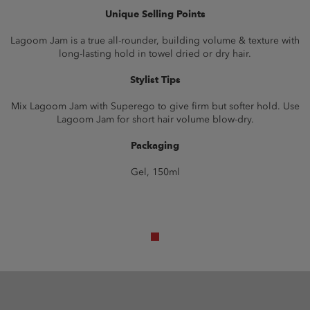
Unique Selling Points
Lagoom Jam is a true all-rounder, building volume & texture with
long-lasting hold in towel dried or dry hair.
Stylist Tips
Mix Lagoom Jam with Superego to give firm but softer hold. Use
Lagoom Jam for short hair volume blow-dry.
Packaging
Gel, 150ml