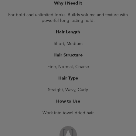
Why I Need It
For bold and unlimited looks. Builds volume and texture with
powerful long-lasting hold.
Hair Length
Short, Medium
Hair Structure
Fine, Normal, Coarse
Hair Type
Straight, Wavy, Curly
How to Use
Work into towel dried hair