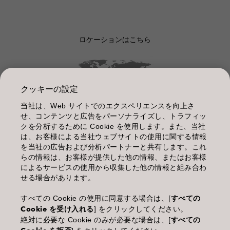
ロケーションはこちら
クッキーの設定
当社は、Web サイトでのエクスペリエンスを向上さ
管理情報
せ、コンテンツと広告をパーソナライズし、トラフィッ
クを分析するために Cookie を使用します。また、当社
利用規約
は、お客様による当社ウェブサイトの使用に関する情報
を当社の広告および分析パートナーと共有します。これ
個人情報保護指針
らの情報は、お客様が提供した他の情報、またはお客様
によるサービスの使用から収集した他の情報と組み合わ
化粧品等の使用上の注意
せる場合があります。
商品に関するお問い合わせ TEL.03-3660-7590
すべての Cookie の使用に同意する場合は、[
すべての
Cookie を受け入れる
] をクリックしてください。
(土・日・休日を除く 9:00-12:00 / 13:00-17:00)
絶対に必要な Cookie のみが必要な場合は、[
すべての
※年末年始休業；12/30~1/4