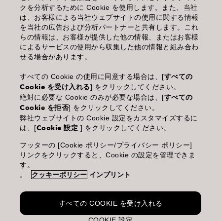
クを分析するために Cookie を使用します。また、当社
利用規約
は、お客様による当社ウェブサイトの使用に関する情報
を当社の広告および分析パートナーと共有します。これ
個人情報保護指針
らの情報は、お客様が提供した他の情報、またはお客様
によるサービスの使用から収集した他の情報と組み合わ
化粧品等の使用上の注意
せる場合があります。
商品に関するお問い合わせ TEL.03-3660-7590
すべての Cookie の使用に同意する場合は、[
すべての
Cookie を受け入れる
] をクリックしてください。
(土・日・休日を除く 9:00-12:00 / 13:00-17:00)
絶対に必要な Cookie のみが必要な場合は、[
すべての
※年末年始休業；12/30~1/4
Cookie を拒否
] をクリックしてください。
弊社ウェブサイトの Cookie 設定をカスタマイズするに
は、[
Cookie 設定
] をクリックしてください。
フッターの [Cookie ポリシー/プライバシー ポリシー]
Goldwell is part of Kao Salon Division.
リンクをクリックすると、Cookie の設定を管理できま
す。
。
クッキーポリシー
インプリント
Making life beautiful for salons, stylists and their clients.
すべての COOKIE を受け入れる
COOKIE 設定