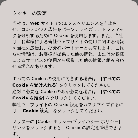
クッキーの設定
当社は、Web サイトでのエクスペリエンスを向上さ
管理情報
せ、コンテンツと広告をパーソナライズし、トラフィッ
クを分析するために Cookie を使用します。また、当社
利用規約
は、お客様による当社ウェブサイトの使用に関する情報
を当社の広告および分析パートナーと共有します。これ
個人情報保護指針
らの情報は、お客様が提供した他の情報、またはお客様
によるサービスの使用から収集した他の情報と組み合わ
化粧品等の使用上の注意
せる場合があります。
商品に関するお問い合わせ TEL.03-3660-7590
すべての Cookie の使用に同意する場合は、[
すべての
Cookie を受け入れる
] をクリックしてください。
(土・日・休日を除く 9:00-12:00 / 13:00-17:00)
絶対に必要な Cookie のみが必要な場合は、[
すべての
※年末年始休業；12/30~1/4
Cookie を拒否
] をクリックしてください。
弊社ウェブサイトの Cookie 設定をカスタマイズするに
は、[
Cookie 設定
] をクリックしてください。
フッターの [Cookie ポリシー/プライバシー ポリシー]
Goldwell is part of Kao Salon Division.
リンクをクリックすると、Cookie の設定を管理できま
す。