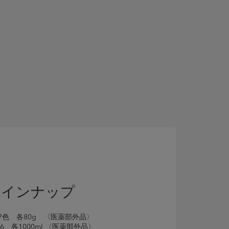
ラインナップ
7色 各80g 〈医薬部外品〉
・6 各1000ml 〈医薬部外品〉