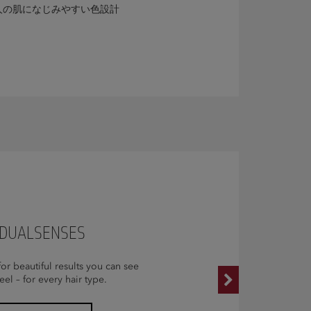
人の肌になじみやすい色設計
DUALSENSES
for beautiful results you can see
eel – for every hair type.