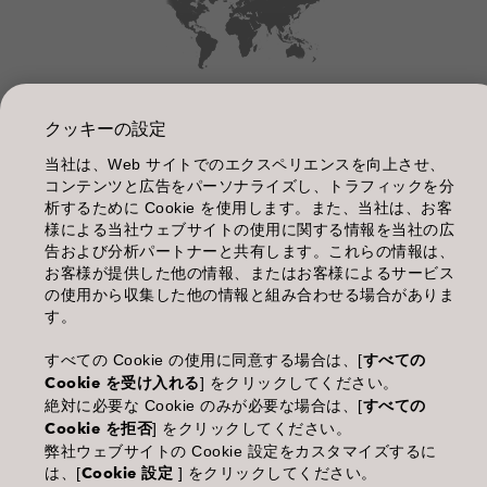
管理情報
クッキーの設定
利用規約
当社は、Web サイトでのエクスペリエンスを向上させ、
個人情報保護指針
コンテンツと広告をパーソナライズし、トラフィックを分
析するために Cookie を使用します。また、当社は、お客
化粧品等の使用上の注意
様による当社ウェブサイトの使用に関する情報を当社の広
告および分析パートナーと共有します。これらの情報は、
商品に関するお問い合わせ TEL.03-3660-7590
お客様が提供した他の情報、またはお客様によるサービス
の使用から収集した他の情報と組み合わせる場合がありま
(土・日・休日を除く 9:00-12:00 / 13:00-17:00)
す。
※年末年始休業；12/30~1/4
すべての Cookie の使用に同意する場合は、[
すべての
Cookie を受け入れる
] をクリックしてください。
絶対に必要な Cookie のみが必要な場合は、[
すべての
Cookie を拒否
] をクリックしてください。
Goldwell is part of Kao Salon Division.
弊社ウェブサイトの Cookie 設定をカスタマイズするに
は、[
Cookie 設定
] をクリックしてください。