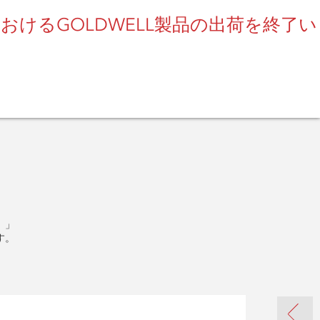
けるGOLDWELL製品の出荷を終了い
SEARCH
。」
す。