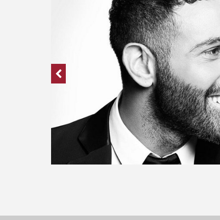
の
ンでは
への