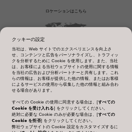
ロケーションはこちら
クッキーの設定
当社は、Web サイトでのエクスペリエンスを向上さ
管理情報
せ、コンテンツと広告をパーソナライズし、トラフィッ
クを分析するために Cookie を使用します。また、当社
利用規約
は、お客様による当社ウェブサイトの使用に関する情報
を当社の広告および分析パートナーと共有します。これ
個人情報保護指針
らの情報は、お客様が提供した他の情報、またはお客様
によるサービスの使用から収集した他の情報と組み合わ
化粧品等の使用上の注意
せる場合があります。
商品に関するお問い合わせ TEL.03-3660-7590
すべての Cookie の使用に同意する場合は、[
すべての
Cookie を受け入れる
] をクリックしてください。
(土・日・休日を除く 9:00-12:00 / 13:00-17:00)
絶対に必要な Cookie のみが必要な場合は、[
すべての
※年末年始休業；12/30~1/4
Cookie を拒否
] をクリックしてください。
弊社ウェブサイトの Cookie 設定をカスタマイズするに