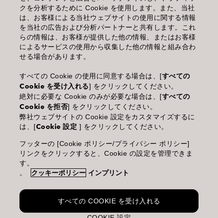
クを分析するために Cookie を使用します。また、当社
利用規約
は、お客様による当社ウェブサイトの使用に関する情報
を当社の広告および分析パートナーと共有します。これ
個人情報保護指針
らの情報は、お客様が提供した他の情報、またはお客様
によるサービスの使用から収集した他の情報と組み合わ
化粧品等の使用上の注意
せる場合があります。
商品に関するお問い合わせ TEL.03-3660-7590
すべての Cookie の使用に同意する場合は、[
すべての
Cookie を受け入れる
] をクリックしてください。
(土・日・休日を除く 9:00-12:00 / 13:00-17:00)
絶対に必要な Cookie のみが必要な場合は、[
すべての
※年末年始休業；12/30~1/4
Cookie を拒否
] をクリックしてください。
弊社ウェブサイトの Cookie 設定をカスタマイズするに
は、[
Cookie 設定
] をクリックしてください。
フッターの [Cookie ポリシー/プライバシー ポリシー]
Goldwell is part of Kao Salon Division.
リンクをクリックすると、Cookie の設定を管理できま
す。
。
クッキーポリシー
インプリント
Making life beautiful for salons, stylists and their clients.
すべての COOKIE を受け入れる
COOKIE 設定