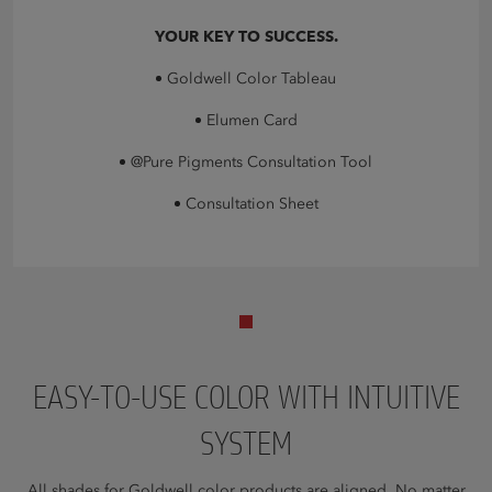
YOUR KEY TO SUCCESS.
Goldwell Color Tableau
Elumen Card
@Pure Pigments Consultation Tool
Consultation Sheet
EASY-TO-USE COLOR WITH INTUITIVE
SYSTEM
All shades for Goldwell color products are aligned. No matter