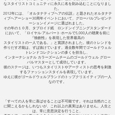
なスタイリストコミュニティに永久に名を刻み込むことになりまし
た。
2012年には、「オルタナティブヘアの伝説」と題されたオルタナテ
ィブヘアーショー30周年イベントにおいて、グローバルプレゼンテ
ーションイメージに選ばれました。
その年の１０月、タブロイド紙 ロンドンイブニングスタンダード
において、「ロイヤル·アルバート·ホールで5,000人の聴衆を前に
『独創性』を表現した世界最高の
スタイリストの一人である。」と賞讃されました。彼のトレンドを
作りだす才能は、ずば抜けています。過去数年間でゴールドウェル
トレンドコレクションの多くを担当し、
インターナショナル カラーズームチームのゴールドウェル グロー
バルマスターとして成功しています。
彼のステージは、いつもスタイリストやアーティストの思考を刺激
するファッションスタイルを表現しています。
ゆえに彼がゴールドウェルブランドのトップクリエイティブの一人
なのです。
「すべての人を常に喜ばせることは不可能です。それは当然のこと
に聞こえるかもしれないが、これ以上の真実はありません。人生と
は、常に意思決定を行うこと、