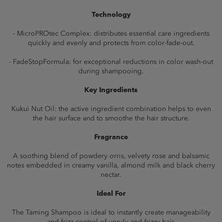
Technology
- MicroPROtec Complex: distributes essential care ingredients
quickly and evenly and protects from color-fade-out.
- FadeStopFormula: for exceptional reductions in color wash-out
during shampooing.
Key Ingredients
Kukui Nut Oil: the active ingredient combination helps to even
the hair surface and to smoothe the hair structure.
Fragrance
A soothing blend of powdery orris, velvety rose and balsamic
notes embedded in creamy vanilla, almond milk and black cherry
nectar.
Ideal For
The Taming Shampoo is ideal to instantly create manageability
and frizz control of unruly and frizzy hair.