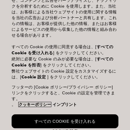
せ、コンテンツと広告をパーソナライズし、トラフィッ
クを分析するために Cookie を使用します。また、当社
利用規約
は、お客様による当社ウェブサイトの使用に関する情報
を当社の広告および分析パートナーと共有します。これ
個人情報保護指針
らの情報は、お客様が提供した他の情報、またはお客様
によるサービスの使用から収集した他の情報と組み合わ
化粧品等の使用上の注意
せる場合があります。
商品に関するお問い合わせ TEL.03-3660-7590
すべての Cookie の使用に同意する場合は、[
すべての
Cookie を受け入れる
] をクリックしてください。
(土・日・休日を除く 9:00-12:00 / 13:00-17:00)
絶対に必要な Cookie のみが必要な場合は、[
すべての
※年末年始休業；12/30~1/4
Cookie を拒否
] をクリックしてください。
弊社ウェブサイトの Cookie 設定をカスタマイズするに
は、[
Cookie 設定
] をクリックしてください。
フッターの [Cookie ポリシー/プライバシー ポリシー]
Goldwell is part of Kao Salon Division.
リンクをクリックすると、Cookie の設定を管理できま
す。
。
クッキーポリシー
インプリント
Making life beautiful for salons, stylists and their clients.
すべての COOKIE を受け入れる