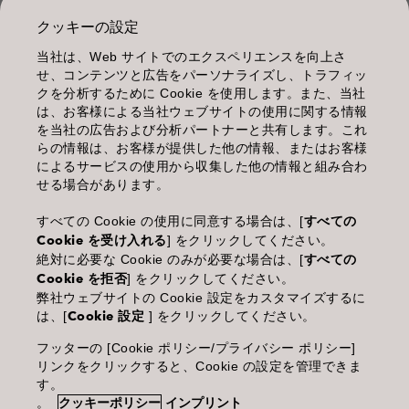
クッキーの設定
当社は、Web サイトでのエクスペリエンスを向上さ
管理情報
せ、コンテンツと広告をパーソナライズし、トラフィッ
クを分析するために Cookie を使用します。また、当社
利用規約
は、お客様による当社ウェブサイトの使用に関する情報
を当社の広告および分析パートナーと共有します。これ
個人情報保護指針
らの情報は、お客様が提供した他の情報、またはお客様
によるサービスの使用から収集した他の情報と組み合わ
化粧品等の使用上の注意
せる場合があります。
商品に関するお問い合わせ TEL.03-3660-7590
すべての Cookie の使用に同意する場合は、[
すべての
Cookie を受け入れる
] をクリックしてください。
(土・日・休日を除く 9:00-12:00 / 13:00-17:00)
絶対に必要な Cookie のみが必要な場合は、[
すべての
※年末年始休業；12/30~1/4
Cookie を拒否
] をクリックしてください。
弊社ウェブサイトの Cookie 設定をカスタマイズするに
は、[
Cookie 設定
] をクリックしてください。
フッターの [Cookie ポリシー/プライバシー ポリシー]
Goldwell is part of Kao Salon Division.
リンクをクリックすると、Cookie の設定を管理できま
す。
。
クッキーポリシー
インプリント