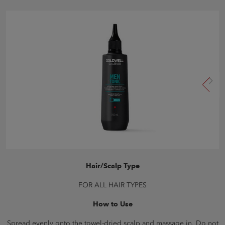
Hair/Scalp Type
FOR ALL HAIR TYPES
How to Use
Spread evenly onto the towel-dried scalp and massage in. Do not