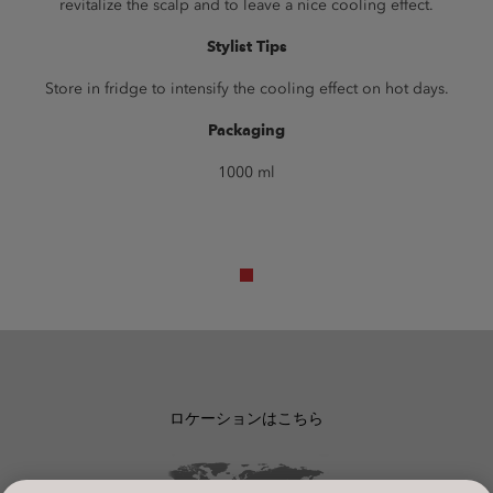
revitalize the scalp and to leave a nice cooling effect.
Stylist Tips
Store in fridge to intensify the cooling effect on hot days.
Packaging
1000 ml
ロケーションはこちら