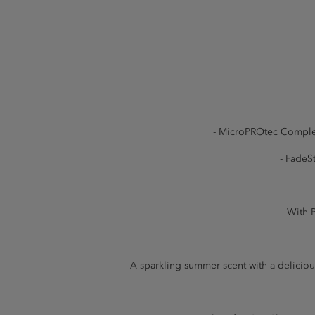
- MicroPROtec Complex:
- FadeS
With P
A sparkling summer scent with a deliciou