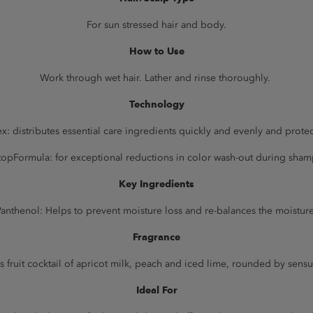
For sun stressed hair and body.
How to Use
Work through wet hair. Lather and rinse thoroughly.
Technology
 distributes essential care ingredients quickly and evenly and protec
topFormula: for exceptional reductions in color wash-out during sha
Key Ingredients
anthenol: Helps to prevent moisture loss and re-balances the moisture
Fragrance
s fruit cocktail of apricot milk, peach and iced lime, rounded by sen
Ideal For