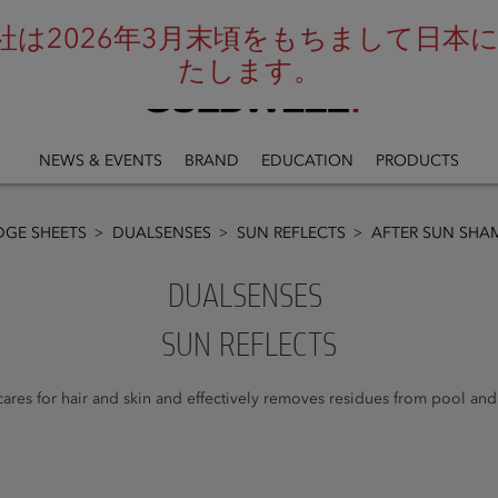
は2026年3月末頃をもちまして日本にお
たします。
NEWS & EVENTS
BRAND
EDUCATION
PRODUCTS
GE SHEETS
DUALSENSES
SUN REFLECTS
AFTER SUN SH
DUALSENSES
SUN REFLECTS
 cares for hair and skin and effectively removes residues from pool and