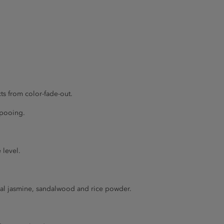
ts from color-fade-out.
mpooing.
 level.
sual jasmine, sandalwood and rice powder.