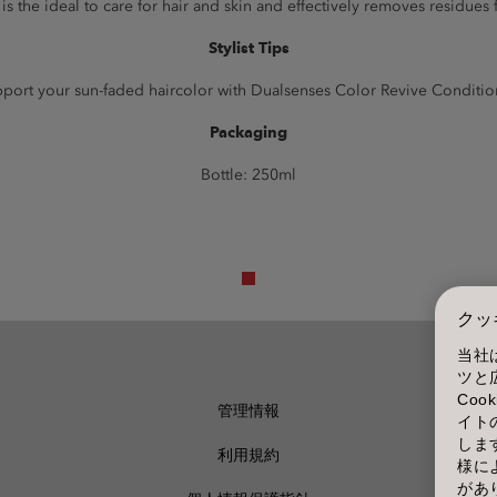
s the ideal to care for hair and skin and effectively removes residues
Stylist Tips
port your sun-faded haircolor with Dualsenses Color Revive Conditio
Packaging
Bottle: 250ml
クッ
当社
ツと
Co
管理情報
イト
しま
利用規約
様に
があ