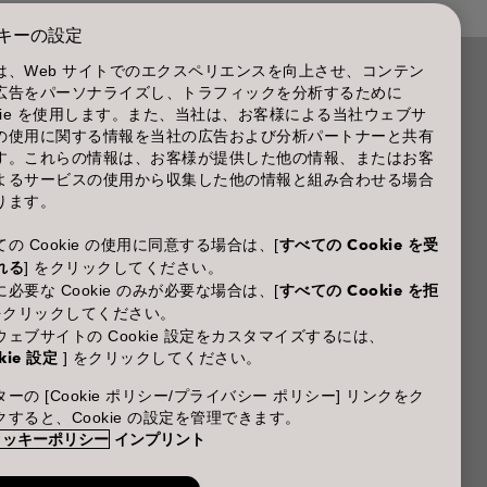
キーの設定
は、Web サイトでのエクスペリエンスを向上させ、コンテン
広告をパーソナライズし、トラフィックを分析するために
商品に関するお問い合わせ TEL.03-3660-7590
okie を使用します。また、当社は、お客様による当社ウェブサ
の使用に関する情報を当社の広告および分析パートナーと共有
(土・日・休日を除く 9:00-12:00 / 13:00-17:00)
す。これらの情報は、お客様が提供した他の情報、またはお客
※年末年始休業；12/30~1/4
よるサービスの使用から収集した他の情報と組み合わせる場合
ります。
の Cookie の使用に同意する場合は、[
すべての Cookie を受
れる
] をクリックしてください。
必要な Cookie のみが必要な場合は、[
すべての Cookie を拒
 をクリックしてください。
ウェブサイトの Cookie 設定をカスタマイズするには、
kie 設定
] をクリックしてください。
ーの [Cookie ポリシー/プライバシー ポリシー] リンクをク
クすると、Cookie の設定を管理できます。
クッキーポリシー
インプリント