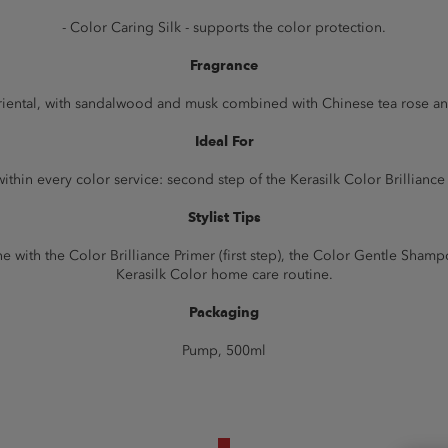
- Color Caring Silk - supports the color protection.
Fragrance
oriental, with sandalwood and musk combined with Chinese tea rose an
Ideal For
within every color service: second step of the Kerasilk Color Brilliance
Stylist Tips
e with the Color Brilliance Primer (first step), the Color Gentle Shamp
Kerasilk Color home care routine.
Packaging
Pump, 500ml