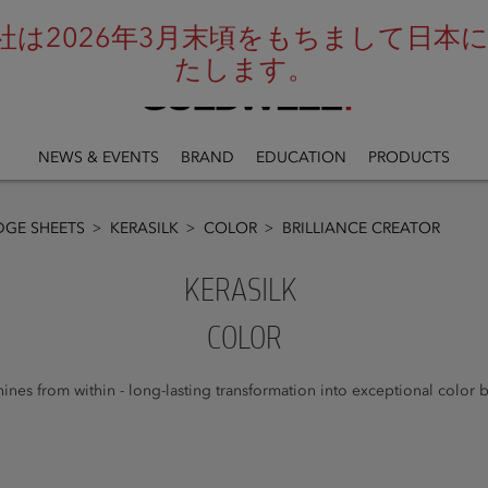
は2026年3月末頃をもちまして日本にお
たします。
NEWS & EVENTS
BRAND
EDUCATION
PRODUCTS
GE SHEETS
KERASILK
COLOR
BRILLIANCE CREATOR
KERASILK
COLOR
ines from within - long-lasting transformation into exceptional color b