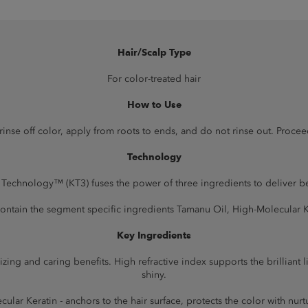
Hair/Scalp Type
For color-treated hair
How to Use
 rinse off color, apply from roots to ends, and do not rinse out. Proce
Technology
Technology™ (KT3) fuses the power of three ingredients to deliver bea
contain the segment specific ingredients Tamanu Oil, High-Molecular K
Key Ingredients
ng and caring benefits. High refractive index supports the brilliant ligh
shiny.
cular Keratin - anchors to the hair surface, protects the color with nurtu