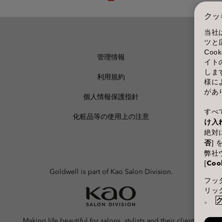
クッ
当社
ツと
Co
管理情報
イト
しま
利用規約
様に
があ
個人情報保護指針
すべて
化粧品等の使用上の注意
け入
絶対に
否
]
弊社
[
Coo
Goldwell is part of Kao Salon Division.
フッタ
リッ
。
Making life beautiful for salons, stylists and their clients.