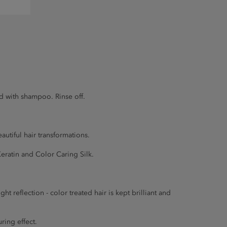
ed with shampoo. Rinse off.
utiful hair transformations.
eratin and Color Caring Silk.
t reflection - color treated hair is kept brilliant and
ring effect.