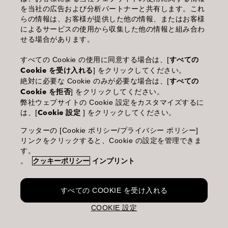
を当社の広告および分析パートナーと共有します。これ
個人情報保護指針
らの情報は、お客様が提供した他の情報、またはお客様
によるサービスの使用から収集した他の情報と組み合わ
化粧品等の使用上の注意
せる場合があります。
商品に関するお問い合わせ TEL.03-3660-7590
すべての Cookie の使用に同意する場合は、[
すべての
Cookie を受け入れる
] をクリックしてください。
(土・日・休日を除く 9:00-12:00 / 13:00-17:00)
絶対に必要な Cookie のみが必要な場合は、[
すべての
※年末年始休業；12/30~1/4
Cookie を拒否
] をクリックしてください。
弊社ウェブサイトの Cookie 設定をカスタマイズするに
は、[
Cookie 設定
] をクリックしてください。
フッターの [Cookie ポリシー/プライバシー ポリシー]
Goldwell is part of Kao Salon Division.
リンクをクリックすると、Cookie の設定を管理できま
す。
。
クッキーポリシー
インプリント
Making life beautiful for salons, stylists and their clients.
すべての COOKIE を受け入れる
COOKIE 設定