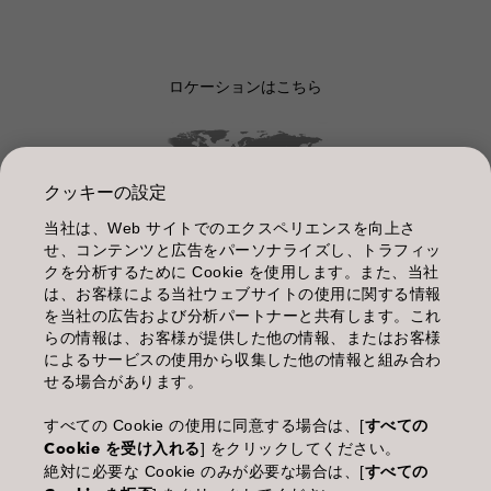
ロケーションはこちら
クッキーの設定
当社は、Web サイトでのエクスペリエンスを向上さ
管理情報
せ、コンテンツと広告をパーソナライズし、トラフィッ
クを分析するために Cookie を使用します。また、当社
利用規約
は、お客様による当社ウェブサイトの使用に関する情報
を当社の広告および分析パートナーと共有します。これ
個人情報保護指針
らの情報は、お客様が提供した他の情報、またはお客様
によるサービスの使用から収集した他の情報と組み合わ
化粧品等の使用上の注意
せる場合があります。
商品に関するお問い合わせ TEL.03-3660-7590
すべての Cookie の使用に同意する場合は、[
すべての
Cookie を受け入れる
] をクリックしてください。
(土・日・休日を除く 9:00-12:00 / 13:00-17:00)
絶対に必要な Cookie のみが必要な場合は、[
すべての
※年末年始休業；12/30~1/4