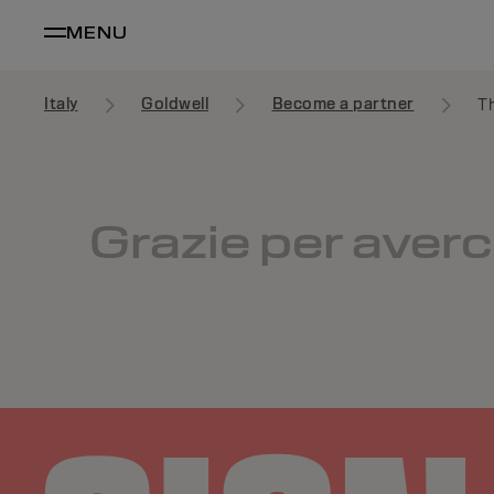
MENU
Italy
Goldwell
Become a partner
T
Grazie per averc