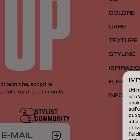
COLORE
CARE
TEXTURE
STYLING
ISPIRAZI
IMP
FORMAZI
di tecniche, scopri le
Utili
rte della nostra community
INFORMAZ
sito 
anali
sull'
STYLIST
pubbl
COMMUNITY
infor
utili
 E-MAIL
Fai cl