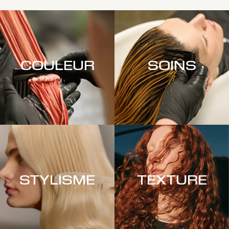
COULEUR
SOINS
STYLISME
TEXTURE