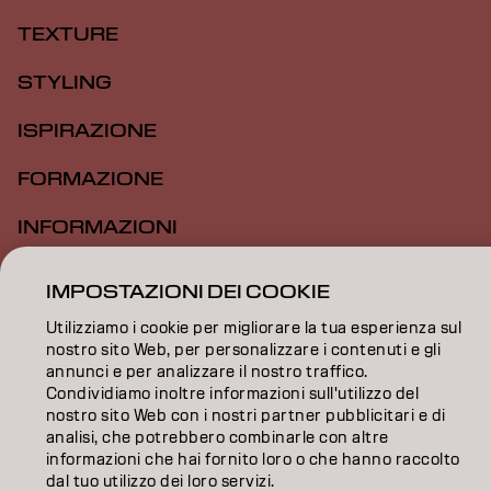
TEXTURE
STYLING
ISPIRAZIONE
FORMAZIONE
INFORMAZIONI
SALON FINDER
IMPOSTAZIONI DEI COOKIE
DIVENTA PARTNER
Utilizziamo i cookie per migliorare la tua esperienza sul
nostro sito Web, per personalizzare i contenuti e gli
CONTATTACI
annunci e per analizzare il nostro traffico.
Condividiamo inoltre informazioni sull'utilizzo del
nostro sito Web con i nostri partner pubblicitari e di
analisi, che potrebbero combinarle con altre
Impronta
Privacy Policy
Cookie Policy
Termini di utilizzo
informazioni che hai fornito loro o che hanno raccolto
Accessibilità
dal tuo utilizzo dei loro servizi.