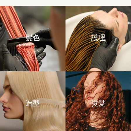
髮色
護理
造型
燙髮