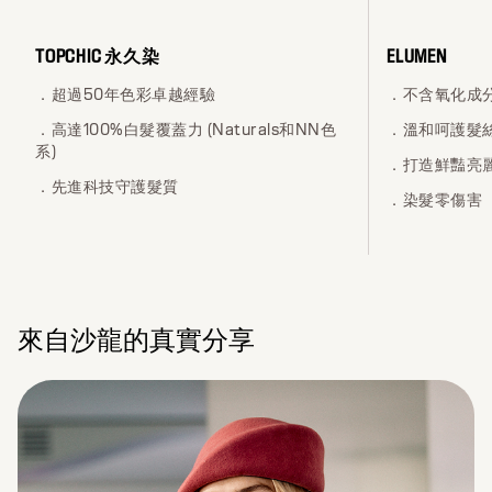
TOPCHIC 永久染
ELUMEN
．超過50年色彩卓越經驗
．不含氧化成
．高達100%白髮覆蓋力 (Naturals和NN色
．溫和呵護髮
系)
．打造鮮豔亮
．先進科技守護髮質
．染髮零傷害
來自沙龍的真實分享