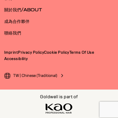
關於我們/ABOUT
成為合作夥伴
聯絡我們
Imprint
Privacy Policy
Cookie Policy
Terms Of Use
Accessibility
TW | Chinese (Traditional)
Goldwell is part of