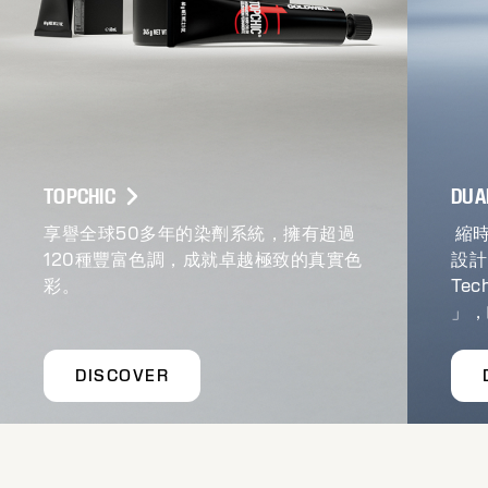
TOPCHIC
DUA
享譽全球50多年的染劑系統，擁有超過
縮時
120種豐富色調，成就卓越極致的真實色
設計，
彩。
Te
」，
DISCOVER