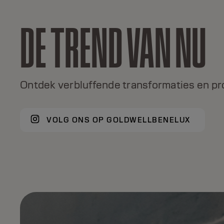
DE TREND VAN NU
TOPCHIC
Al meer dan 50 jaar een wereldwijde
kleuricoon, met 120+ nuances, echt
Ontdek verbluffende transformaties en pr
uitmuntende kleuren.
VOLG ONS OP GOLDWELLBENELUX
ONTDEK