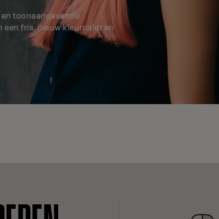
ts en toonaangevende
een fris, nieuw kleurpalet en