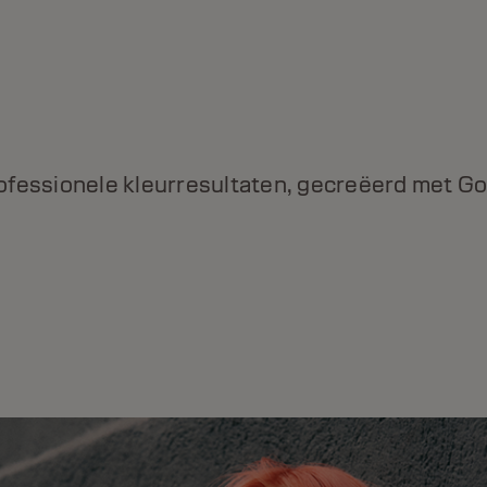
DUALSENSES BOND PRO
Voor zwak en kwetsbaar haar. Biedt direct
kracht en veerkracht met Inter-Amino-Bond
ofessionele kleurresultaten, gecreëerd met Go
Builder Technology.
ONTDEK