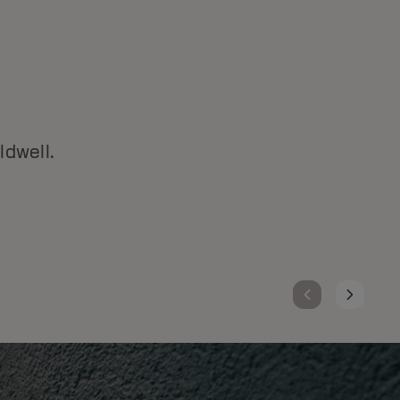
TOPCHIC ZERO
Ammoniavrije haarkleuring met tot 100%
grijsdekking. Biedt pure, levendige resultaten
ldwell.
met zero compromissen. Een feel-good
oplossing voor jou en je klanten – voor mooi,
stralend haar.
ONTDEK