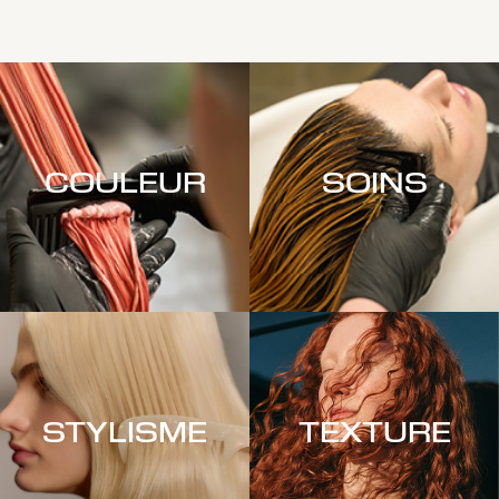
COULEUR
SOINS
STYLISME
TEXTURE